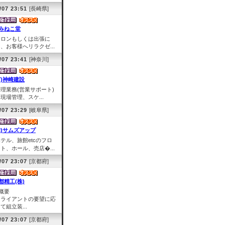
/07 23:51
[長崎県]
みねこ堂
サロンもしくは出張に
、お客様へリラクゼ...
/07 23:41
[神奈川]
有)神崎建設
理業務(営業サポート)
場管理、スケ...
/07 23:29
[岐阜県]
株)サムズアップ
テル、旅館etcのフロ
ト、ホール、売店�...
/07 23:07
[京都府]
都精工(株)
概要
クライアントの要望に応
て組立装...
/07 23:07
[京都府]