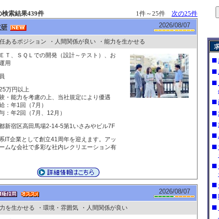
検索結果439件
1件～25件
次の25件
2026/08/07
技研
任あるポジション
・人間関係が良い
・能力を生かせる
ＥＴ、ＳＱＬでの開発（設計～テスト）、お
運用
員
25万円以上
験・能力を考慮の上、当社規定により優遇
給：年1回（7月）
与：年2回（7月、12月）
都新宿区高田馬場2-14-5第1いさみやビル7F
系IT企業として創立41周年を迎えます。アッ
ームな会社で多彩な社内レクリエーション有
2026/08/07
力を生かせる
・環境・雰囲気
・人間関係が良い