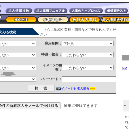
さらに地域や業種・職種などで絞り込んでくだ
求人4を検索
さい
雇用形態：
待遇・都合：
イメージの種
：
類
：
フリーワード
イメージ付求人情報
- 簡単に登録できます
の
れ
で