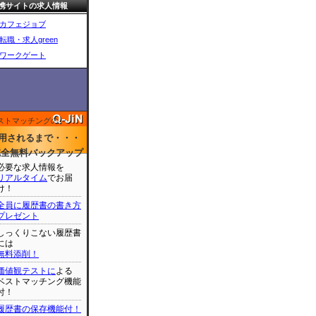
携サイトの求人情報
カフェジョブ
転職・求人green
ワークゲート
ストマッチングの
用されるまで・・・
完全無料バックアップ
必要な求人情報を
リアルタイム
でお届
け！
全員に履歴書の書き方
プレゼント
しっくりこない履歴書
には
無料添削！
価値観テストに
よる
ベストマッチング機能
付！
履歴書の保存機能付！