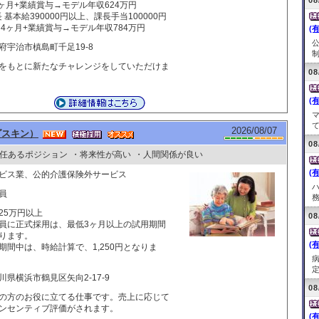
08
4ヶ月+業績賞与→モデル年収624万円
長 基本給390000円以上、課長手当100000円
 4ヶ月+業績賞与→モデル年収784万円
(
府宇治市槙島町千足19-8
制
をもとに新たなチャレンジをしていただけま
08
(
て
2026/08/07
ダスキン）
08
任あるポジション
・将来性が高い
・人間関係が良い
(
ビス業、公的介護保険外サービス
員
務
25万円以上
08
員に正式採用は、最低3ヶ月以上の試用期間
ります。
(
期間中は、時給計算で、1,250円となりま
定
川県横浜市鶴見区矢向2-17-9
08
の方のお役に立てる仕事です。売上に応じて
ンセンティブ評価がされます。
(