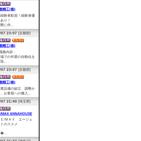
都精工(株)
未経験者歓迎！経験者優
遇あり！
際に作...
/07 23:07
[京都府]
都精工(株)
■職務内容：
工場での作業の自動化を
現...
/07 23:07
[京都府]
都精工(株)
産業設備の組立、調整か
、お客様への搬入...
/07 21:40
[埼玉県]
E/MAX ANNAHOUSE
ＲＥ/ＭＡＸ エージェ
ントのススメ
�...