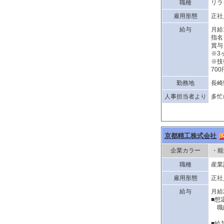
職種
リラ
雇用形態
正社
給与
月給
指名
賞与
※3
※技
70
勤務地
長崎
人事担当者より
多忙
京都精工株式会社
企業カラー
・能
職種
産業
雇用形態
正社
給与
月給
■想
職能
■給