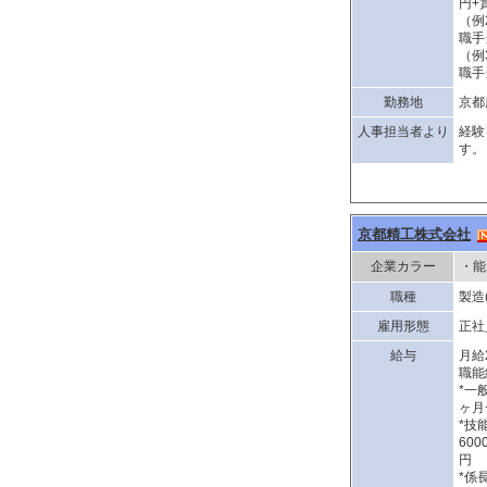
円+
（例
職手
（例
職手
勤務地
京都
人事担当者より
経験
す。
京都精工株式会社
企業カラー
・能
職種
製造
雇用形態
正社
給与
月給
職能
*一
ヶ月
*技
60
円
*係