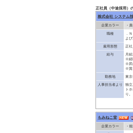
正社員（中途採用）の
株式会社 システム
企業カラー
・責
職種
．Ｎ
よび
雇用形態
正社
給与
月給
※経
※昇
※賞
勤務地
東京
人事担当者より
独立
トホ
り。
もみねこ堂
企業カラー
・能