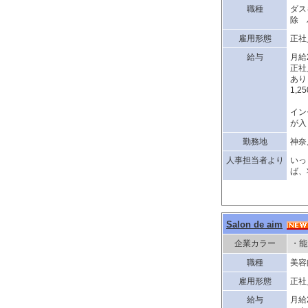
職種
ダス
除 
雇用形態
正社
給与
月給
正社
あり
1,
イン
が入
勤務地
神奈
人事担当者より
いっ
ば、
Salon de aim
企業カラー
・能
職種
美
雇用形態
正社
給与
月給