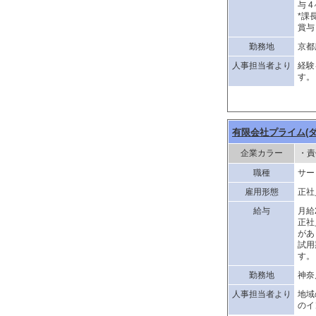
与 
*課
賞与
勤務地
京都
人事担当者より
経験
す。
有限会社プライム(
企業カラー
・責
職種
サー
雇用形態
正社
給与
月給
正社
があ
試用
す。
勤務地
神奈
人事担当者より
地域
のイ