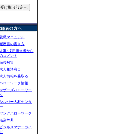
就職マニュアル
履歴書の書き方
人事･採用担当者から
のコメント
面接対策
求人相談窓口
求人情報を受取る
ハローワーク情報
マザーズハローワー
ク
シルバー人材センタ
ー
ヤングハローワーク
職業辞典
ビジネスマナーガイ
ド