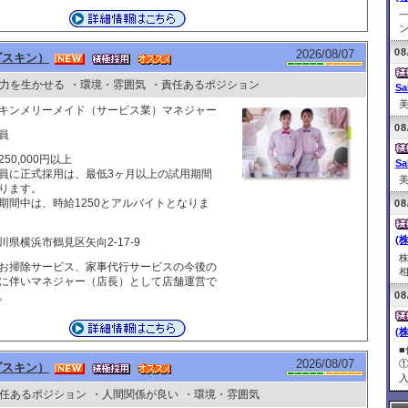
ン
08
2026/08/07
ダスキン）
力を生かせる
・環境・雰囲気
・責任あるポジション
Sa
美
キンメリーメイド（サービス業）マネジャー
08
員
250,000円以上
Sa
員に正式採用は、最低3ヶ月以上の試用期間
美
ります。
期間中は、時給1250とアルバイトとなりま
08
(
川県横浜市鶴見区矢向2-17-9
お掃除サービス、家事代行サービスの今後の
相
に伴いマネジャー（店長）として店舗運営で
。
08
(
2026/08/07
ダスキン）
入
任あるポジション
・人間関係が良い
・環境・雰囲気