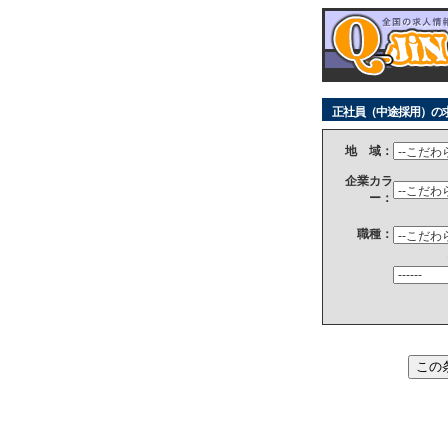
正社員（中途採用）の
地 域：
企業カラ
ー：
職種：