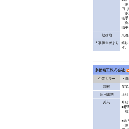
（例
円+
（例
職手
（例
職手
勤務地
京都
人事担当者より
経験
す。
京都精工株式会社
企業カラー
・能
職種
産業
雇用形態
正社
給与
月給
■想
職能
■給
（例