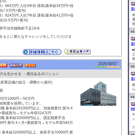
賞与)
2）664万円 入社5年目 係長(基本給34万円+役
京
当7.5万円+賞与)
3）824万円 入社7年目 課長(基本給41万円+役
当10.5万円+賞与)
実
府宇治市槇島町千足19-8
08
をもとに新たなチャレンジをしていただけま
京
実
2026/08/07
08
力を生かせる
・責任あるポジション
京
(産業設備の組立・調整から据付)
ら
員
08
29万1000円～56万円
給制度を採用しています。
般職 基本給291000円以上、別途残業代 賞与 4
R
+業績賞与→モデル年収524万円
能職 基本給320000円以上、固定残業手当
000円 賞与 4ヶ月+業績賞与→モデル年収584万
ク
長 基本給320000円以上、係長手当70000円 賞