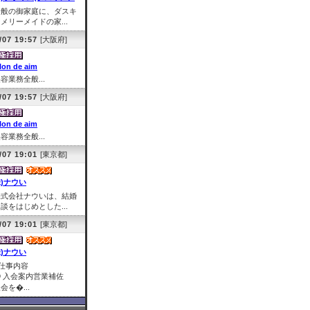
一般の御家庭に、ダスキ
メリーメイドの家...
/07 19:57
[大阪府]
lon de aim
容業務全般...
/07 19:57
[大阪府]
lon de aim
容業務全般...
/07 19:01
[東京都]
株)ナウい
株式会社ナウいは、結婚
談をはじめとした...
/07 19:01
[東京都]
株)ナウい
■仕事内容
① 入会案内営業補佐
会を�...