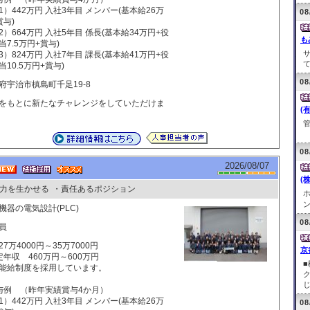
1）442万円 入社3年目 メンバー(基本給26万
08
賞与)
2）664万円 入社5年目 係長(基本給34万円+役
も
当7.5万円+賞与)
3）824万円 入社7年目 課長(基本給41万円+役
て
当10.5万円+賞与)
08
府宇治市槙島町千足19-8
をもとに新たなチャレンジをしていただけま
(
管
現
08
2026/08/07
(
力を生かせる
・責任あるポジション
ホ
ン
機器の電気設計(PLC)
08
員
27万4000円～35万7000円
京
定年収 460万円～600万円
■
給制度を採用しています。
じ
与例 （昨年実績賞与4か月）
1）442万円 入社3年目 メンバー(基本給26万
08