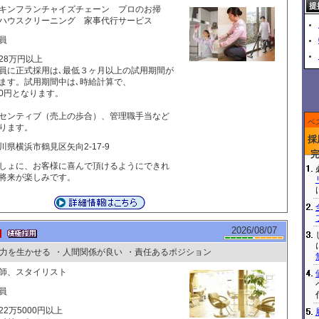
提
キンフランチャイズチェーン プロのお掃
ハウスクリーニング 家事代行サービス
員
28万円以上
員に正式採用は､最低３ヶ月以上の試用期間が
ます。試用期間中は､時給計算で、
250円となります。
センティブ（売上の歩合）、管理職手当など
ベ
ります。
採
川県横浜市鶴見区矢向2-17-9
しょに、お客様に喜んで頂けるようにできれ
将来が楽しみです。
2026/08/07
力を生かせる
・人間関係が良い
・責任あるポジション
容師、スタイリスト
員
22万5000円以上