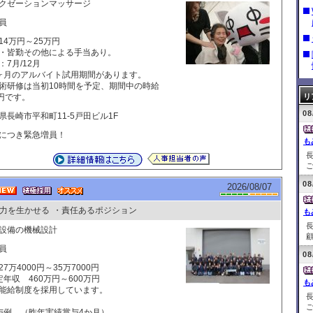
クゼーションマッサージ
員
14万円～25万円
・皆勤その他による手当あり。
：7月/12月
ヶ月のアルバイト試用期間があります。
術研修は当初10時間を予定、期間中の時給
0円です。
リ
08
県長崎市平和町11-5戸田ビル1F
につき緊急増員！
も
ご
08
2026/08/07
力を生かせる
・責任あるポジション
も
設備の機械設計
顧
員
08
27万4000円～35万7000円
定年収 460万円～600万円
も
給制度を採用しています。
ご
与例 （昨年実績賞与4か月）