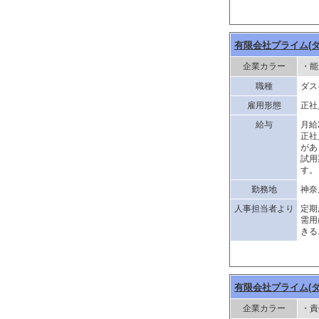
有限会社プライム(
企業カラー
・能
職種
ダス
雇用形態
正社
給与
月給
正社
があ
試用
す。
勤務地
神奈
人事担当者より
定期
需用
きる
有限会社プライム(
企業カラー
・責